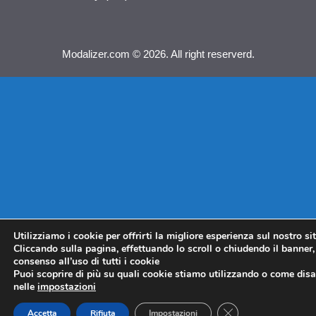
Modalizer.com © 2026. All right reserverd.
Utilizziamo i cookie per offrirti la migliore esperienza sul nostro si
Cliccando sulla pagina, effettuando lo scroll o chiudendo il banner, 
consenso all’uso di tutti i cookie
Puoi scoprire di più su quali cookie stiamo utilizzando o come disat
nelle
impostazioni
CLOSE GDPR COO
Accetta
Rifiuta
Impostazioni