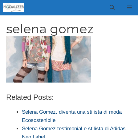
Vai
M
al
contenuto
selena gomez
Related Posts:
Selena Gomez, diventa una stilista di moda
Ecosostenibile
Selena Gomez testimonial e stilista di Adidas
Neo Label