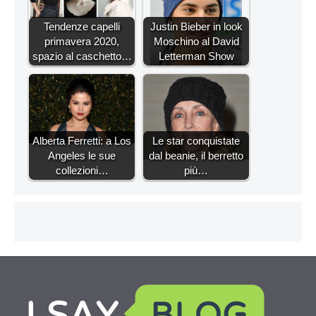
Tendenze capelli
Justin Bieber in look
primavera 2020,
Moschino al David
spazio al caschetto…
Letterman Show
Alberta Ferretti: a Los
Le star conquistate
Angeles le sue
dal beanie, il berretto
collezioni…
più…