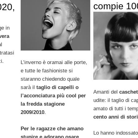
compie 10
020,
ge in
vera
l
tratasi
i.
L’inverno è oramai alle porte,
e tutte le fashioniste si
staranno chiedendo quale
sarà il
taglio di capelli o
Amanti del
caschet
l’acconciatura più cool per
udite: il taglio di ca
la fredda stagione
amato di tutti i tem
2009/2010
.
cento anni di stor
Per le ragazze che amano
Lo hanno indossato
stupire e adorano osare
,