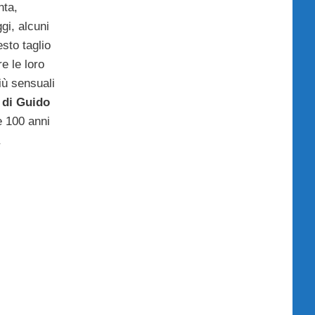
nta,
gi, alcuni
sto taglio
re le loro
iù sensuali
 di Guido
e 100 anni