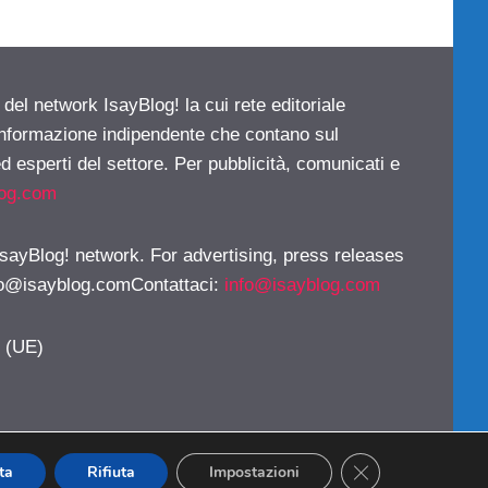
 del network IsayBlog! la cui rete editoriale
 informazione indipendente che contano sul
d esperti del settore. Per pubblicità, comunicati e
log.com
 IsayBlog! network. For advertising, press releases
fo@isayblog.comContattaci
:
info@isayblog.com
y (UE)
CLOSE GDPR CO
ta
Rifiuta
Impostazioni