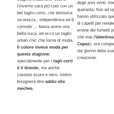
degli anni venti, tre
l’inverno sarà più cool con un
quaranta, fino ad og
bel taglio corto, che dimostra
hanno utilizzato que
sicurezza , indipendenza ed è
di capelli per rende
comodo … basta avere una
eroine dei fumetti p
bella nuca, ed ecco un taglio
che mai (
Valentina
urban chic che torna di moda.
Cepax
), ora compi
Il colore invece moda per
dal giorno della sua
questa stagione
,
creazione.
specialmente per i
tagli corti
è il biondo
, ma anche
castano scuro e nero, inoltre
bisognerà dire
addio alle
meches
.