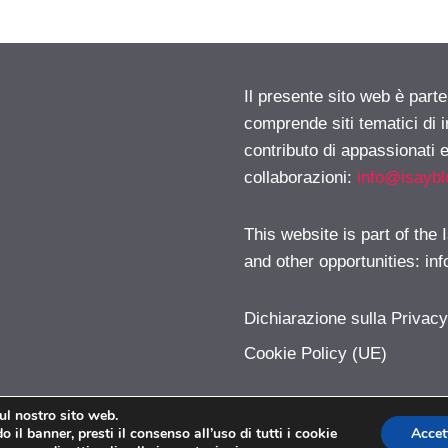
Il presente sito web è parte
comprende siti tematici di
contributo di appassionati e
collaborazioni:
info@isayb
This website is part of the
and other opportunities:
in
Dichiarazione sulla Privac
Cookie Policy (UE)
sul nostro sito web.
 il banner, presti il consenso all’uso di tutti i cookie
Accet
Modalizer.com © 2026. All right reserverd.