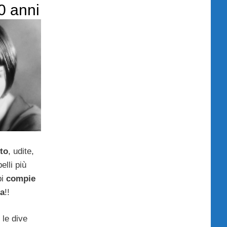
0 anni
to
, udite,
pelli più
pi
compie
ia
!!
 le dive