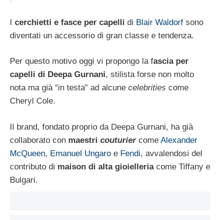
I
cerchietti e fasce per capelli
di
Blair Waldorf
sono
diventati un accessorio di gran classe e tendenza.
Per questo motivo oggi vi propongo la f
ascia per
capelli di Deepa Gurnani
, stilista forse non molto
nota ma già “in testa” ad alcune
celebrities
come
Cheryl Cole.
Il brand, fondato proprio da Deepa Gurnani, ha già
collaborato con
maestri
couturier
come
Alexander
McQueen
,
Emanuel Ungaro
e
Fendi
, avvalendosi del
contributo di
maison di alta gioielleria
come Tiffany e
Bulgari.