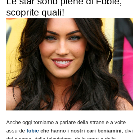
Le star sono piene di Fobie,
scoprite quali!
Anche oggi torniamo a parlare della strane e a volte
assurde
fobie
che hanno i nostri cari beniamini
, divi