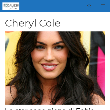
Vai
M
al
contenuto
Cheryl Cole