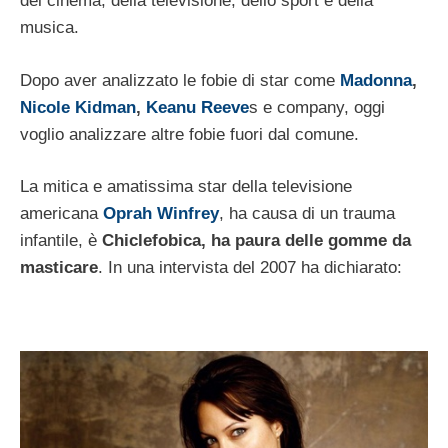
del cinema, della televisione, dello sport e della
musica.
Dopo aver analizzato le fobie di star come
Madonna
,
Nicole Kidman
,
Keanu Reeve
s e company, oggi
voglio analizzare altre fobie fuori dal comune.
La mitica e amatissima star della televisione
americana
Oprah Winfrey
, ha causa di un trauma
infantile, è
Chiclefobica, ha paura delle gomme da
masticare
. In una intervista del 2007 ha dichiarato: