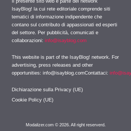
Il presente sito web è parte del network
IsayBlog! la cui rete editoriale comprende siti
tematici di informazione indipendente che
contano sul contributo di appassionati ed esperti
del settore. Per pubblicità, comunicati e
collaborazioni:
info@isayblog.com
This website is part of the IsayBlog! network. For
advertising, press releases and other
opportunities:
info@isayblog.comContattaci
:
info@isa
Dichiarazione sulla Privacy (UE)
Cookie Policy (UE)
Modalizer.com © 2026. All right reserverd.