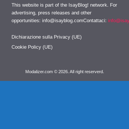
This website is part of the IsayBlog! network. For
advertising, press releases and other
opportunities:
info@isayblog.comContattaci
:
info@isa
Dichiarazione sulla Privacy (UE)
Cookie Policy (UE)
Modalizer.com © 2026. All right reserverd.