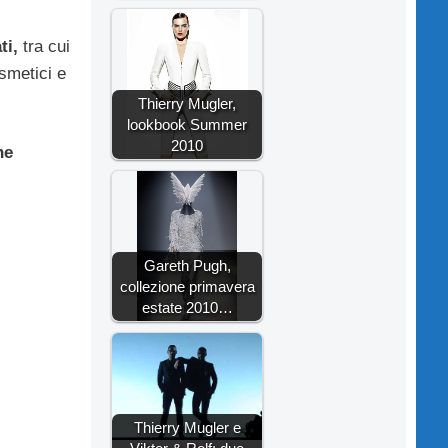
ti,
tra cui
smetici e
Thierry Mugler,
lookbook Summer
2010
ne
Gareth Pugh,
collezione primavera
estate 2010…
Thierry Mugler e