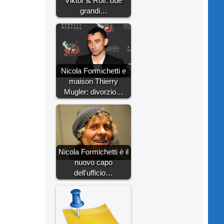
Viktor & Rolf: due
grandi…
Nicola Formichetti e
maison Thierry
Mugler: divorzio…
Nicola Formichetti è il
nuovo capo
dell'ufficio…