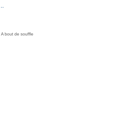
0…
m A bout de souffle