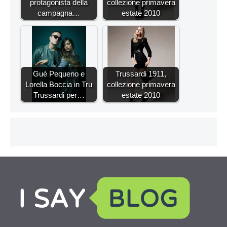
protagonista della
collezione primavera
campagna…
estate 2010
Guè Pequeno e
Trussardi 1911,
Lorella Boccia in Tru
collezione primavera
Trussardi per…
estate 2010