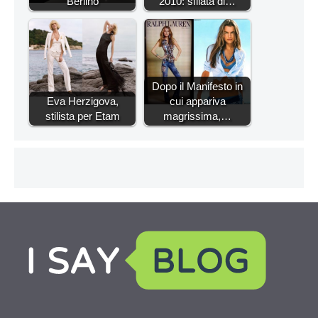
Berlino
2010: sfilata di…
Dopo il Manifesto in
Eva Herzigova,
cui appariva
stilista per Etam
magrissima,…