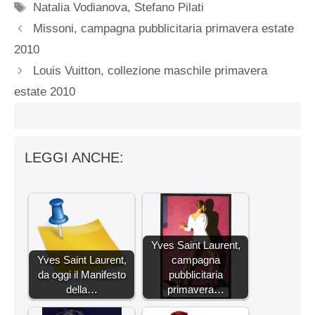
Tag
Natalia Vodianova
,
Stefano Pilati
Missoni, campagna pubblicitaria primavera estate
2010
Louis Vuitton, collezione maschile primavera
estate 2010
LEGGI ANCHE:
Yves Saint Laurent,
Yves Saint Laurent,
campagna
da oggi il Manifesto
pubblicitaria
della…
primavera…