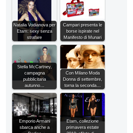
Natalia Vodianova per
Campari presenta le
Etam: sexy senza
borse ispirate nel
strafare
Manifesto di Munari
Stella McCartney,
campagna
Con Milano Moda
pubblicitaria
Donna di settembre,
autunno…
torna la seconda…
Emporio Armani
Etam, collezione
sbarca anche a
primavera estate