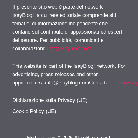
Il presente sito web è parte del network
IsayBlog! la cui rete editoriale comprende siti
tematici di informazione indipendente che
contano sul contributo di appassionati ed esperti
del settore. Per pubblicità, comunicati e
collaborazioni:
info@isayblog.com
This website is part of the IsayBlog! network. For
advertising, press releases and other
opportunities:
info@isayblog.comContattaci
:
info@isa
Dichiarazione sulla Privacy (UE)
Cookie Policy (UE)
Modalizer.com © 2026. All right reserverd.