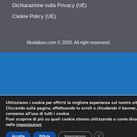
Dichiarazione sulla Privacy (UE)
Cookie Policy (UE)
Modalizer.com © 2026. All right reserverd.
Utilizziamo i cookie per offrirti la migliore esperienza sul nostro si
Cliccando sulla pagina, effettuando lo scroll o chiudendo il banner, 
consenso all’uso di tutti i cookie
Puoi scoprire di più su quali cookie stiamo utilizzando o come disat
nelle
impostazioni
CLOSE GDPR COO
Accetta
Rifiuta
Impostazioni