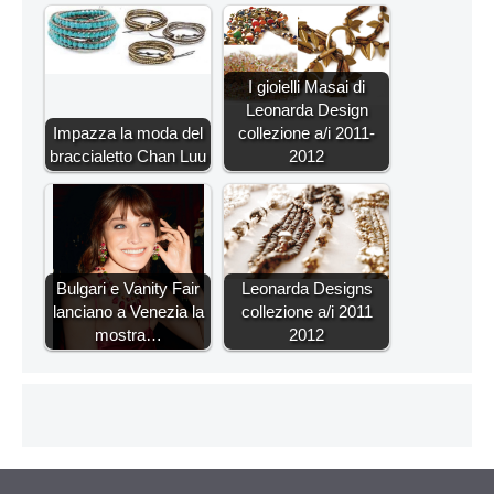
I gioielli Masai di
Leonarda Design
Impazza la moda del
collezione a/i 2011-
braccialetto Chan Luu
2012
Bulgari e Vanity Fair
Leonarda Designs
lanciano a Venezia la
collezione a/i 2011
mostra…
2012