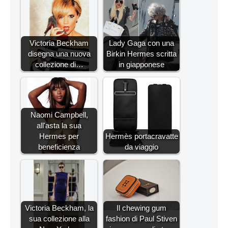
Victoria Beckham
Lady Gaga con una
disegna una nuova
Birkin Hermes scritta
collezione di…
in giapponese
Naomi Campbell,
all'asta la sua
Hermes per
Hermès portacravatte
beneficienza
da viaggio
Victoria Beckham, la
Il chewing gum
sua collezione alla
fashion di Paul Stiven