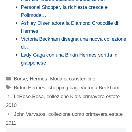
Personal Shopper, la richiesta cresce e
Polimoda…
Ashley Olsen adora la Diamond Crocodile di
Hermes
Victoria Beckham disegna una nuova collezione
di…
Lady Gaga con una Birkin Hermes scritta in
giapponese
Categorie
Borse
,
Hermes
,
Moda ecosostenibile
Tag
Birkin Hermes
,
shopping bag
,
Victoria Beckham
LeRose.Rosa, collezione Kid’s primavera estate
2010
John Varvatos, collezione uomo primavera estate
2011