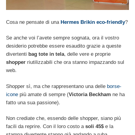
Cosa ne pensate di una
Hermes Brikin
eco-friendly
?
Se anche voi l’avete sempre sognata, ora il vostro
desiderio potrebbe essere esaudito grazie a queste
divertenti
bag tote in tela
, delle vere e proprie
shopper
riutilizzabili che ora stanno impazzando sul
web.
Shopper sì, ma che rappresentano una delle
borse-
icone
più amate di sempre (
Victoria Beckham
ne ha
fatto una sua passione).
Non crediate che, essendo delle shopper, siano più
facili da reprire. Con il loro costo a
soli 45$
e la
stampa divertente stanno già andando a ruba.