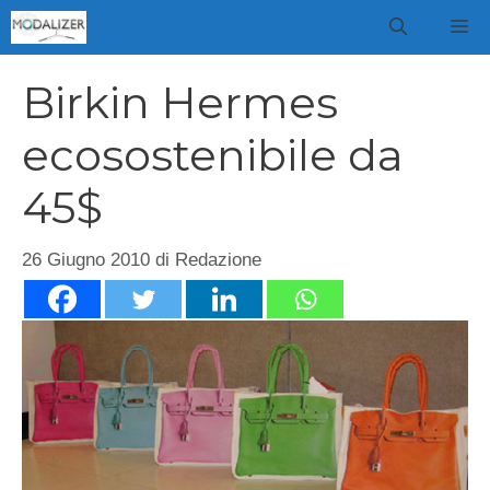
Vai
M
al
contenuto
Birkin Hermes
ecosostenibile da
45$
26 Giugno 2010
di
Redazione