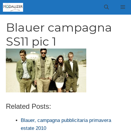
Vai
M
al
contenuto
Blauer campagna
SS11 pic 1
Related Posts:
Blauer, campagna pubblicitaria primavera
estate 2010