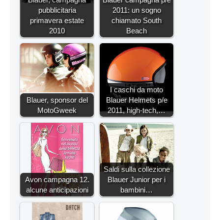
pubblicitaria
2011: un sogno
primavera estate
chiamato South
2010
Beach
I caschi da moto
Blauer, sponsor del
Blauer Helmets p/e
MotoGweek
2011, high-tech,…
Saldi sulla collezione
Avon campagna 12.
Blauer Junior per i
alcune anticipazioni
bambini…