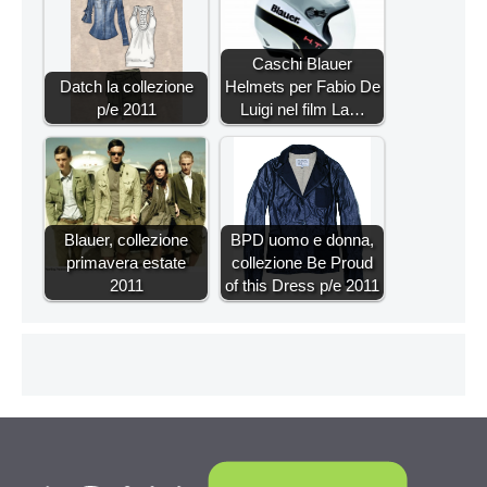
Caschi Blauer
Datch la collezione
Helmets per Fabio De
p/e 2011
Luigi nel film La…
Blauer, collezione
BPD uomo e donna,
primavera estate
collezione Be Proud
2011
of this Dress p/e 2011