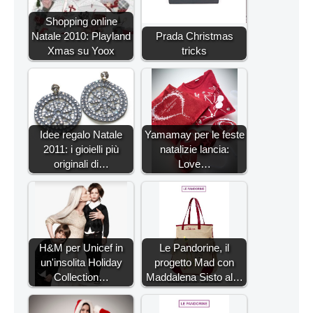
Shopping online
Natale 2010: Playland
Prada Christmas
Xmas su Yoox
tricks
Idee regalo Natale
Yamamay per le feste
2011: i gioielli più
natalizie lancia:
originali di…
Love…
H&M per Unicef in
Le Pandorine, il
un'insolita Holiday
progetto Mad con
Collection…
Maddalena Sisto al…