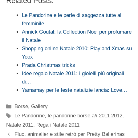
Related Posts:
Le Pandorine e le perle di saggezza tutte al
femminile
Annick Goutal: la Collection Noel per profumare
il Natale
Shopping online Natale 2010: Playland Xmas su
Yoox
Prada Christmas tricks
Idee regalo Natale 2011: i gioielli più originali
di…
Yamamay per le feste natalizie lancia: Love…
Categorie
Borse
,
Gallery
Tag
Le Pandorine
,
le pandorine borse a/i 2011 2012
,
Natale 2011
,
Regali Natale 2011
Fluo, animalier e stile retrò per Pretty Ballerinas