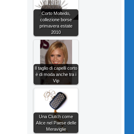
Corto Moltedo,
collezione borse
primavera estate
2010
Il taglio di capelli corto
è di moda anche tra i
Vip
Una Clutch come
Alice nel Paese delle
Meraviglie