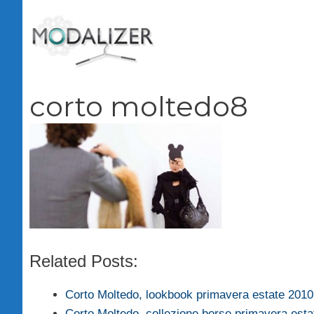
Vai
al
contenuto
corto moltedo8
Related Posts:
Corto Moltedo, lookbook primavera estate 2010
Corto Moltedo, collezione borse primavera esta