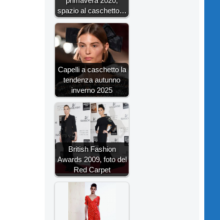
primavera 2020,
spazio al caschetto…
Capelli a caschetto la
tendenza autunno
inverno 2025
British Fashion
Awards 2009, foto del
Red Carpet