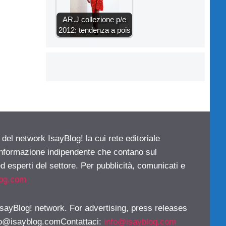
AR.J collezione p/e
2012: tendenza a pois
 del network IsayBlog! la cui rete editoriale
 informazione indipendente che contano sul
d esperti del settore. Per pubblicità, comunicati e
log.com
 IsayBlog! network. For advertising, press releases
fo@isayblog.comContattaci
:
info@isayblog.com