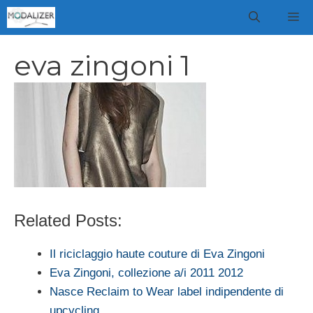
Vai
M
al
contenuto
eva zingoni 1
Related Posts:
Il riciclaggio haute couture di Eva Zingoni
Eva Zingoni, collezione a/i 2011 2012
Nasce Reclaim to Wear label indipendente di
upcycling