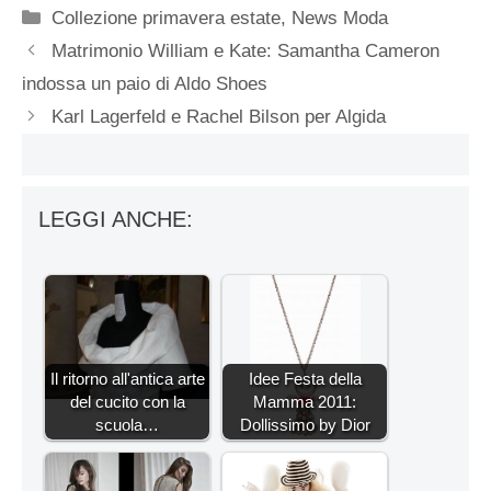
Categorie
Collezione primavera estate
,
News Moda
Matrimonio William e Kate: Samantha Cameron
indossa un paio di Aldo Shoes
Karl Lagerfeld e Rachel Bilson per Algida
LEGGI ANCHE:
Il ritorno all'antica arte
Idee Festa della
del cucito con la
Mamma 2011:
scuola…
Dollissimo by Dior