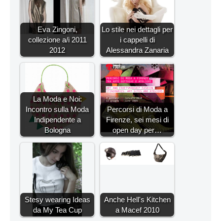
Eva Zingoni,
Lo stile nei dettagli per
collezione a/i 2011
i cappelli di
2012
Alessandra Zanaria
La Moda e Noi:
Incontro sulla Moda
Percorsi di Moda a
Indipendente a
Firenze, sei mesi di
Bologna
open day per…
Stesy wearing Ideas
Anche Hell's Kitchen
da My Tea Cup
a Macef 2010