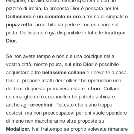
elegante, ma allo stesso tempo sportiva e con un
pizzico di ironia, la proposta Dior è pensata per lei.
Dollissimo
è
un ciondolo in oro
a forma di simpatico
pupazzetto
, arricchito da perle e con un cuore sul
petto. Dollissimo è già disponibile in tutte le
boutique
Dior.
Se non avete tempo e non c’è una boutique nella
vostra città, niente paura, sul
sito Dior
è possibile
acquistare altre
bellissime collane
e riceverle a casa.
Dior ci propone infatti dei collier che riprendono uno
dei temi di questa primavera estate:
i fiori
. Collane
con margherite o coccinelle che potrete abbinare
anche agli
orecchini.
Peccato che siano troppo
costosi, ma non preoccupatevi per chi vuole spendere
di meno non mancheranno altre proposte su
Modalizer.
Nel frattempo se proprio volevate rimanere