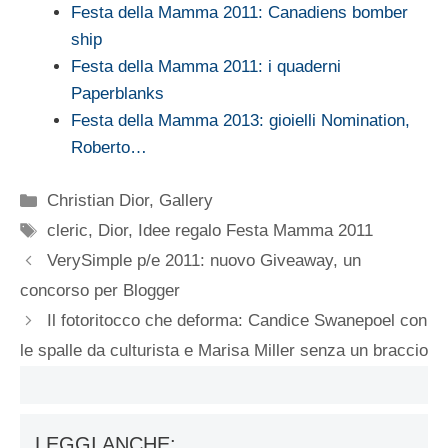
Festa della Mamma 2011: Canadiens bomber
ship
Festa della Mamma 2011: i quaderni
Paperblanks
Festa della Mamma 2013: gioielli Nomination,
Roberto…
Categorie
Christian Dior
,
Gallery
Tag
cleric
,
Dior
,
Idee regalo Festa Mamma 2011
VerySimple p/e 2011: nuovo Giveaway, un
concorso per Blogger
Il fotoritocco che deforma: Candice Swanepoel con
le spalle da culturista e Marisa Miller senza un braccio
LEGGI ANCHE: