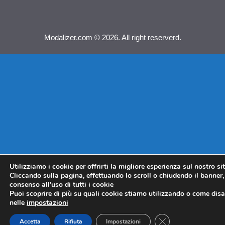
Modalizer.com © 2026. All right reserverd.
Utilizziamo i cookie per offrirti la migliore esperienza sul nostro si
Cliccando sulla pagina, effettuando lo scroll o chiudendo il banner, 
consenso all’uso di tutti i cookie
Puoi scoprire di più su quali cookie stiamo utilizzando o come disat
nelle
impostazioni
CLOSE GDPR COO
Accetta
Rifiuta
Impostazioni