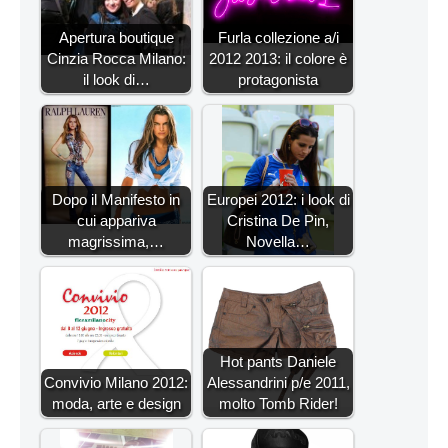
Apertura boutique
Furla collezione a/i
Cinzia Rocca Milano:
2012 2013: il colore è
il look di…
protagonista
Dopo il Manifesto in
Europei 2012: i look di
cui appariva
Cristina De Pin,
magrissima,…
Novella…
Hot pants Daniele
Convivio Milano 2012:
Alessandrini p/e 2011,
moda, arte e design
molto Tomb Rider!