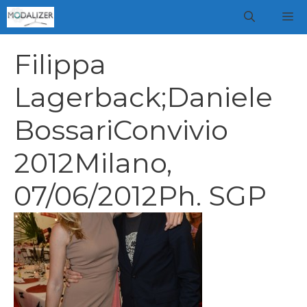
Vai
M
al
contenuto
Filippa
Lagerback;Daniele
BossariConvivio
2012Milano,
07/06/2012Ph. SGP