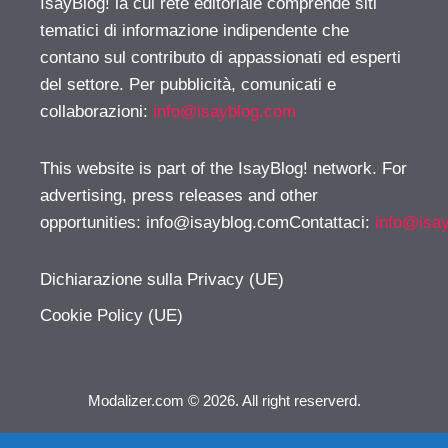
IsayBlog! la cui rete editoriale comprende siti
tematici di informazione indipendente che
contano sul contributo di appassionati ed esperti
del settore. Per pubblicità, comunicati e
collaborazioni:
info@isayblog.com
This website is part of the IsayBlog! network. For
advertising, press releases and other
opportunities:
info@isayblog.comContattaci
:
info@isa
Dichiarazione sulla Privacy (UE)
Cookie Policy (UE)
Modalizer.com © 2026. All right reserverd.