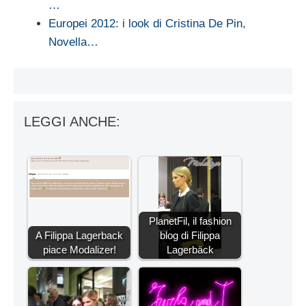
…
Europei 2012: i look di Cristina De Pin,
Novella…
LEGGI ANCHE:
PlanetFil, il fashion
A Filippa Lagerback
blog di Filippa
piace Modalizer!
Lagerbäck