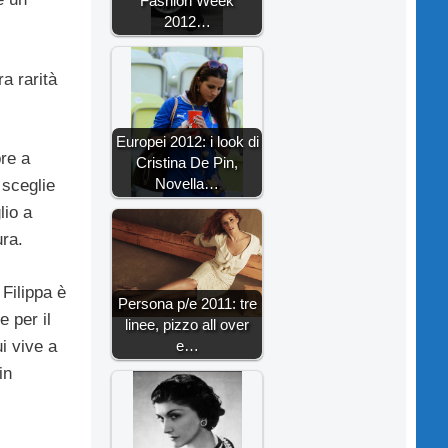
Fashion Week
2012…
ra rarità
Europei 2012: i look di
re a
Cristina De Pin,
Novella…
 sceglie
lio a
ura.
 Filippa è
Persona p/e 2011: tre
 per il
linee, pizzo all over
e…
i vive a
in