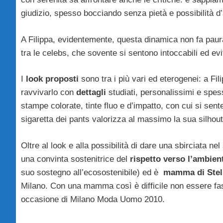
giudizio, spesso bocciando senza pietà e possibilità d’
A Filippa, evidentemente, questa dinamica non fa pau
tra le celebs, che sovente si sentono intoccabili ed e
I
look proposti
sono tra i più vari ed eterogenei: a Fil
ravvivarlo con
dettagli
studiati, personalissimi e spes
stampe colorate, tinte fluo e d’impatto, con cui si sent
sigaretta dei pants valorizza al massimo la sua silhoutt
Oltre al look e alla possibilità di dare una sbirciata n
una convinta sostenitrice del
rispetto verso l’ambien
suo sostegno all’ecosostenibile) ed è
mamma di Stel
Milano. Con una mamma così è difficile non essere fas
occasione di Milano Moda Uomo 2010.