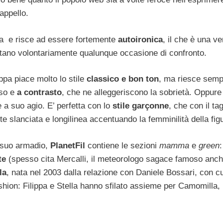
appello.
ra e risce ad essere fortemente
autoironica
, il che è una ve
vitano volontariamente qualunque occasione di confronto.
ippa piace molto lo stile
classico e bon ton
, ma riesce semp
so e
a contrasto
, che ne alleggeriscono la sobrietà. Oppure
e a suo agio. E’ perfetta con lo
stile garçonne
, che con il tag
e slanciata e longilinea accentuando la femminilità della fig
el suo armadio,
PlanetFil
contiene le sezioni
mamma
e
green
:
te
(spesso cita Mercalli, il meteorologo sagace famoso anche
la
, nata nel 2003 dalla relazione con Daniele Bossari, con cu
hion: Filippa e Stella hanno sfilato assieme per Camomilla, 