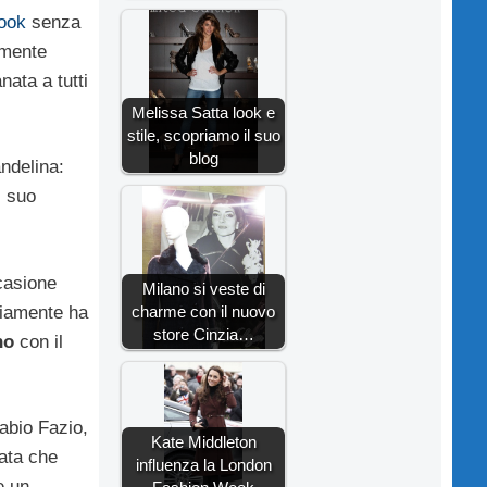
book
senza
amente
nata a tutti
Melissa Satta look e
stile, scopriamo il suo
blog
ndelina:
l suo
ccasione
Milano si veste di
charme con il nuovo
bbiamente ha
store Cinzia…
no
con il
abio Fazio,
Kate Middleton
ata che
influenza la London
e un