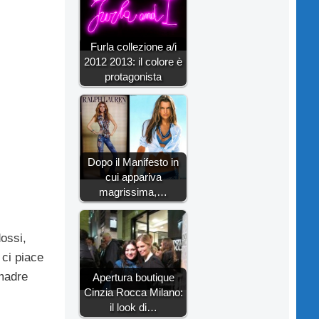
Furla collezione a/i
2012 2013: il colore è
protagonista
Dopo il Manifesto in
cui appariva
magrissima,…
ossi,
 ci piace
 madre
Apertura boutique
Cinzia Rocca Milano:
il look di…