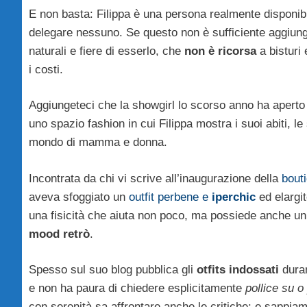
E non basta: Filippa è una persona realmente disponib
delegare nessuno. Se questo non è sufficiente aggiun
naturali e fiere di esserlo, che
non è ricorsa
a bisturi
i costi.
Aggiungeteci che la showgirl lo scorso anno ha aperto
uno spazio fashion in cui Filippa mostra i suoi abiti, le 
mondo di mamma e donna.
Incontrata da chi vi scrive all’inaugurazione della
bout
aveva sfoggiato un
outfit perbene e
iperchic
ed elargit
una fisicità che aiuta non poco, ma possiede anche u
mood retrò
.
Spesso sul suo blog pubblica gli
otfits indossati
duran
e non ha paura di chiedere esplicitamente
pollice su o
con serenità sa affrontare anche le critiche: e sappia