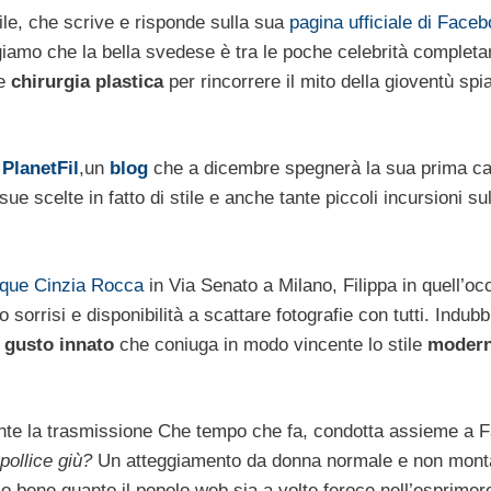
ile, che scrive e risponde sulla sua
pagina ufficiale di Face
giamo che la bella svedese è tra le poche celebrità complet
 e
chirurgia plastica
per rincorrere il mito della gioventù spia
PlanetFil
,un
blog
che a dicembre spegnerà la sua prima ca
sue scelte in fatto di stile e anche tante piccoli incursioni su
ique Cinzia Rocca
in Via Senato a Milano, Filippa in quell’o
o sorrisi e disponibilità a scattare fotografie con tutti. Indu
n
gusto innato
che coniuga in modo vincente lo stile
moder
te la trasmissione Che tempo che fa, condotta assieme a F
 pollice giù?
Un atteggiamento da donna normale e non mont
mo bene quanto il popolo web sia a volte feroce nell’esprimer