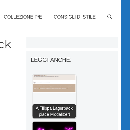
COLLEZIONE P/E
CONSIGLI DI STILE
äck
LEGGI ANCHE:
A Filippa Lagerback
piace Modalizer!