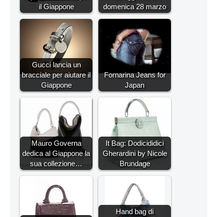
il Giappone
domenica 28 marzo
Gucci lancia un
bracciale per aiutare il
Fornarina Jeans for
Giappone
Japan
Mauro Governa
It Bag: Dodicididici
dedica al Giappone la
Gherardini by Nicole
sua collezione…
Brundage
Hand bag di