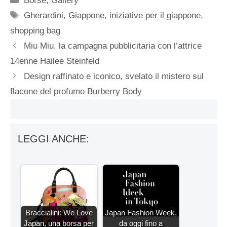
Borse
,
Gallery
Tag
Gherardini
,
Giappone
,
iniziative per il giappone
,
shopping bag
Miu Miu, la campagna pubblicitaria con l’attrice
14enne Hailee Steinfeld
Design raffinato e iconico, svelato il mistero sul
flacone del profumo Burberry Body
LEGGI ANCHE:
Braccialini: We Love
Japan Fashion Week,
Japan, una borsa per
da oggi fino a