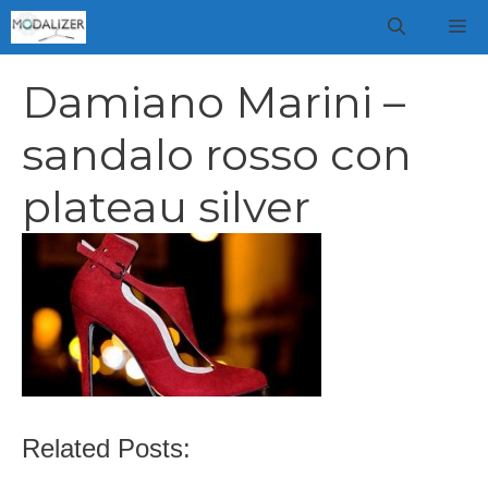
Vai
M
al
contenuto
Damiano Marini –
sandalo rosso con
plateau silver
Related Posts: