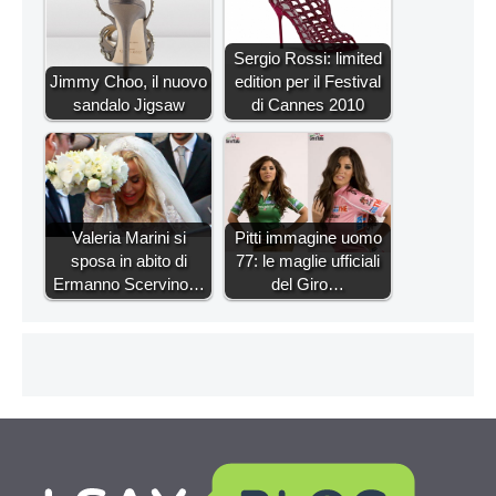
Sergio Rossi: limited
Jimmy Choo, il nuovo
edition per il Festival
sandalo Jigsaw
di Cannes 2010
Valeria Marini si
Pitti immagine uomo
sposa in abito di
77: le maglie ufficiali
Ermanno Scervino…
del Giro…