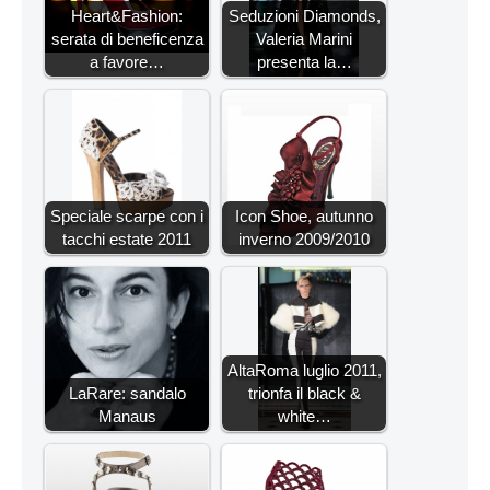
Heart&Fashion:
Seduzioni Diamonds,
serata di beneficenza
Valeria Marini
a favore…
presenta la…
Speciale scarpe con i
Icon Shoe, autunno
tacchi estate 2011
inverno 2009/2010
AltaRoma luglio 2011,
LaRare: sandalo
trionfa il black &
Manaus
white…