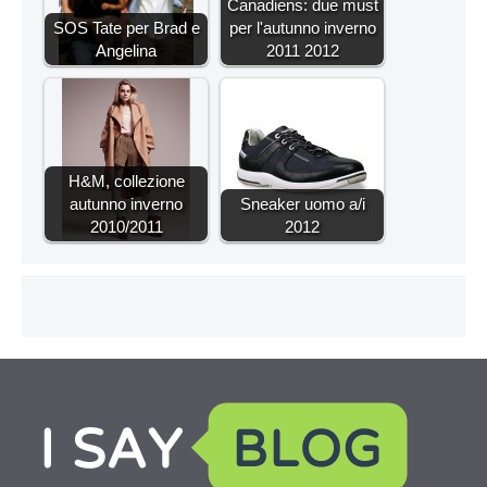
Canadiens: due must
SOS Tate per Brad e
per l'autunno inverno
Angelina
2011 2012
H&M, collezione
autunno inverno
Sneaker uomo a/i
2010/2011
2012