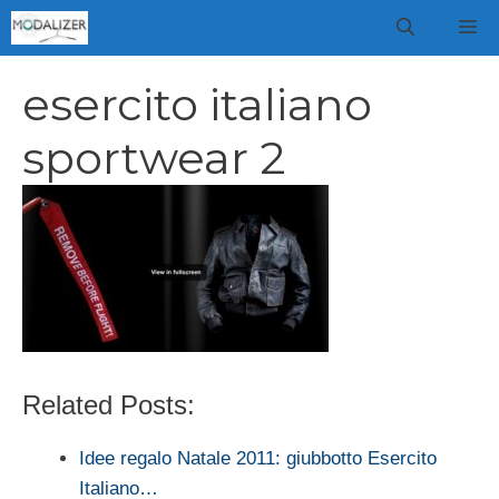
Vai
M
al
contenuto
esercito italiano
sportwear 2
Related Posts:
Idee regalo Natale 2011: giubbotto Esercito
Italiano…