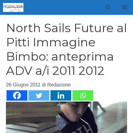
Vai
M
al
contenuto
North Sails Future al
Pitti Immagine
Bimbo: anteprima
ADV a/i 2011 2012
26 Giugno 2011
di
Redazione