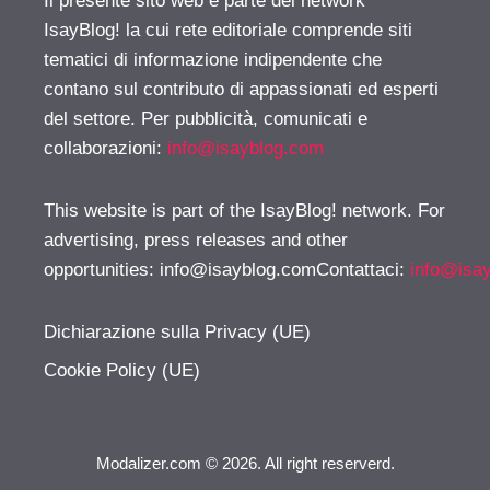
Il presente sito web è parte del network
IsayBlog! la cui rete editoriale comprende siti
tematici di informazione indipendente che
contano sul contributo di appassionati ed esperti
del settore. Per pubblicità, comunicati e
collaborazioni:
info@isayblog.com
This website is part of the IsayBlog! network. For
advertising, press releases and other
opportunities:
info@isayblog.comContattaci
:
info@isa
Dichiarazione sulla Privacy (UE)
Cookie Policy (UE)
Modalizer.com © 2026. All right reserverd.