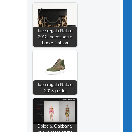
Idee regalo Natale
2013, accessori e
borse fashion
Idee regalo Natale
2013 per lui
Dolce & Gabbana: