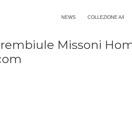
NEWS
COLLEZIONE A/I
 Grembiule Missoni Ho
.com