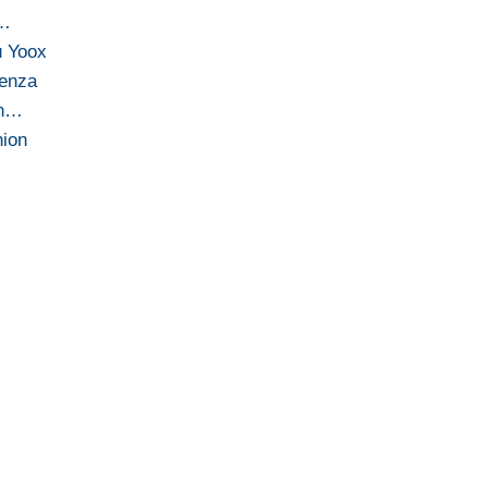
i…
u Yoox
denza
in…
hion