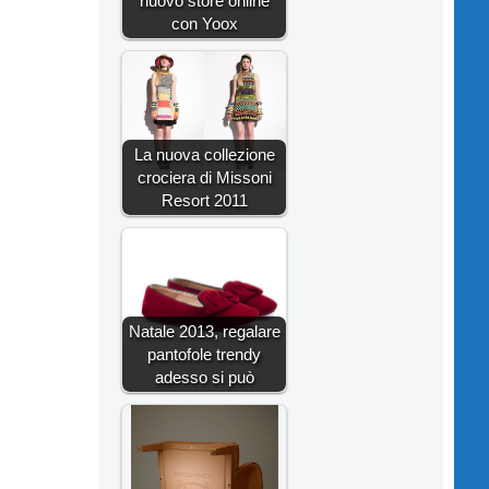
nuovo store online
con Yoox
La nuova collezione
crociera di Missoni
Resort 2011
Natale 2013, regalare
pantofole trendy
adesso si può