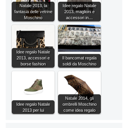
Natale 2013, la
Idee regalo Natale
fantasia delle vetrine
2013, maglioni e
Moschino
accessori in…
Idee regalo Natale
2013, accessori e
Il bancomat regala
borse fashion
soldi da Moschino
Natale 2014, gli
Idee regalo Natale
ombrelli Moschino
2013 per lui
come idea regalo