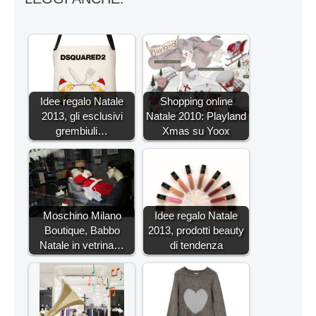
Idee regalo Natale
Shopping online
2013, gli esclusivi
Natale 2010: Playland
grembiuli…
Xmas su Yoox
Moschino Milano
Idee regalo Natale
Boutique, Babbo
2013, prodotti beauty
Natale in vetrina…
di tendenza