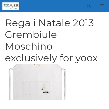
Vai
M
al
contenuto
Regali Natale 2013
Grembiule
Moschino
exclusively for yoox