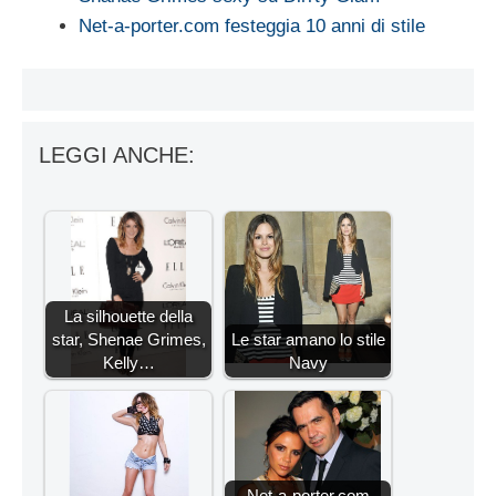
Net-a-porter.com festeggia 10 anni di stile
LEGGI ANCHE:
La silhouette della
star, Shenae Grimes,
Le star amano lo stile
Kelly…
Navy
Net-a-porter.com