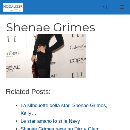
Vai
M
al
contenuto
Shenae Grimes
Related Posts:
La silhouette della star, Shenae Grimes,
Kelly…
Le star amano lo stile Navy
Shanae Grimes sexy su Dirrty Glam