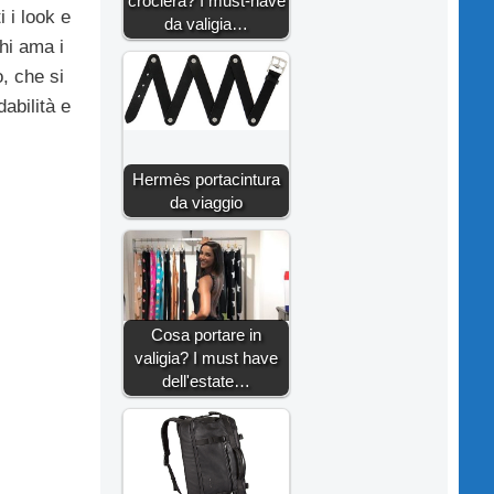
crociera? I must-have
i i look e
da valigia…
hi ama i
, che si
abilità e
Hermès portacintura
da viaggio
Cosa portare in
valigia? I must have
dell'estate…