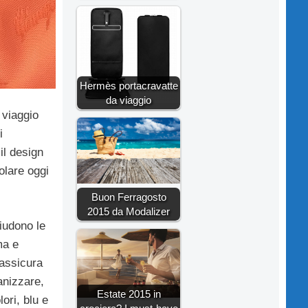
Hermès portacravatte
da viaggio
l viaggio
i
il design
olare oggi
Buon Ferragosto
2015 da Modalizer
hiudono le
ma e
 assicura
anizzare,
Estate 2015 in
lori, blu e