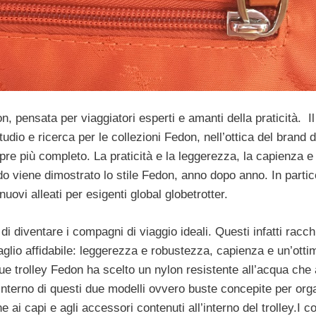
n, pensata per viaggiatori esperti e amanti della praticità.
I
dio e ricerca per le collezioni Fedon, nell’ottica del brand d
mpre più completo.
La praticità e la leggerezza, la capienza e 
odo viene dimostrato lo stile Fedon, anno dopo anno. In partic
nuovi alleati per esigenti global globetrotter.
di diventare i compagni di viaggio ideali. Questi infatti racc
gaglio affidabile: leggerezza e robustezza, capienza e un’otti
e trolley Fedon ha scelto un nylon resistente all’acqua che
’interno di questi due modelli ovvero buste concepite per org
e ai capi e agli accessori contenuti all’interno del trolley.I co