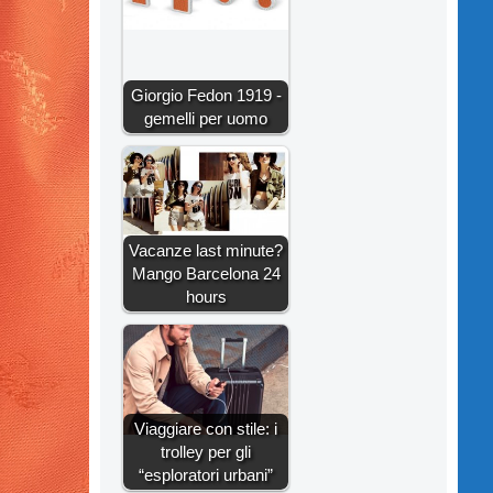
Giorgio Fedon 1919 -
gemelli per uomo
Vacanze last minute?
Mango Barcelona 24
hours
Viaggiare con stile: i
trolley per gli
“esploratori urbani”