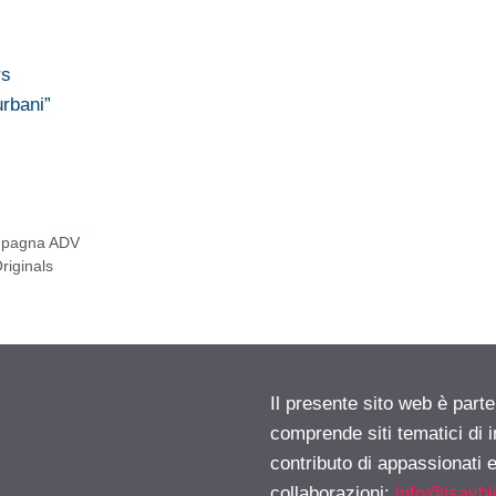
rs
urbani”
ampagna ADV
iginals
Il presente sito web è parte
comprende siti tematici di
contributo di appassionati e
collaborazioni:
info@isayb