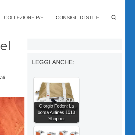
COLLEZIONE P/E
CONSIGLI DI STILE
el
LEGGI ANCHE:
ali
Giorgio Fedon: La
borsa Airlines 1919
Shopper