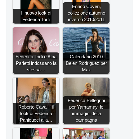
Enrico Coveri,
Il nuovo look di
collezione autunno
Federica Torti
inverno 2010/2011
Federica Torti e Alba
Calendario 2010
Parietti indossano la
Belen Rodriguez per
stessa…
Max
Federica Pellegrini
Roberto Cavalli: il
per Yamamay, le
look di Federica
immagini della
Panicucci alla…
campagna