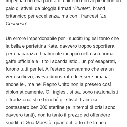
impegnato in una partita di calcetto con ai piedi non un
paio di stivali da pioggia firmati “
Hunter
“, brand
britannico per eccellenza, ma con i francesi “
Le
Chameau
“.
Un errore imperdonabile per i sudditi inglesi tanto che
la bella e perfettina Kate, davvero troppo soporifera
per i paparazzi, finalmente incappò nella sua prima
gaffe ufficiale e i titoli scandalistici, un po’ esagerati,
furono tutti per lei. All’estero pensammo che era un
vero sollievo, aveva dimostrato di essere umana
anche lei, ma nel Regno Unito non la presero così
diplomaticamente. Gli inglesi, si sa, sono nazionalisti
e tradizionalisti e benché gli stivali francesi
costassero ben 300 sterline (e in tempi di crisi sono
davvero tanti), non fu tanto il prezzo ad offendere i
sudditi di Sua Maestà, quanto il fatto che la neo