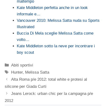
maltempo
Kate Middleton perfetta anche in un look
informale e…
Vancouver 2010: Melissa Satta nuda su Sports
Illustrated
Buccia Di Mela sceglie Melissa Satta come
volto…
Kate Middleton sotto la neve per incontrare i
boy scout
Categorie
Abiti sportivi
Tag
Hunter
,
Melissa Satta
Alta Roma p/e 2012: total white e protesi al
silicone per Giada Curti
Jeans Lerock: urban chic per la campagna p/e
2012