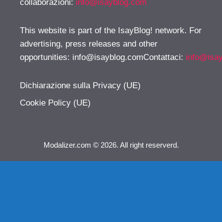
collaborazioni:
info@isayblog.com
This website is part of the IsayBlog! network. For
advertising, press releases and other
opportunities:
info@isayblog.comContattaci
:
info@isa
Dichiarazione sulla Privacy (UE)
Cookie Policy (UE)
Modalizer.com © 2026. All right reserverd.