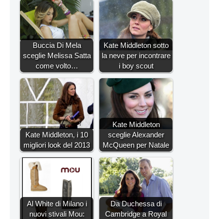
Buccia Di Mela
Kate Middleton sotto
sceglie Melissa Satta
la neve per incontrare
come volto…
i boy scout
Kate Middleton
Kate Middleton, i 10
sceglie Alexander
migliori look del 2013
McQueen per Natale
Al White di Milano i
Da Duchessa di
nuovi stivali Mou:
Cambridge a Royal