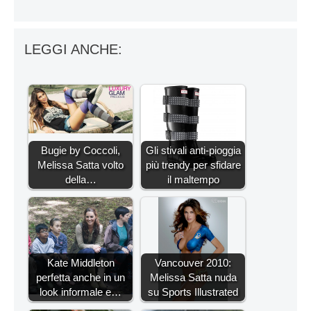
LEGGI ANCHE:
Bugie by Coccoli,
Gli stivali anti-pioggia
Melissa Satta volto
più trendy per sfidare
della…
il maltempo
Kate Middleton
Vancouver 2010:
perfetta anche in un
Melissa Satta nuda
look informale e…
su Sports Illustrated