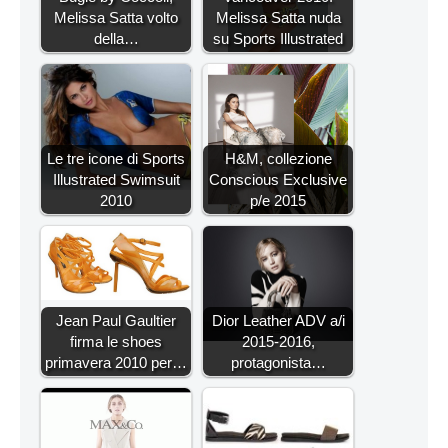
Melissa Satta volto
Melissa Satta nuda
della…
su Sports Illustrated
Le tre icone di Sports
H&M, collezione
Illustrated Swimsuit
Conscious Exclusive
2010
p/e 2015
Jean Paul Gaultier
Dior Leather ADV a/i
firma le shoes
2015-2016,
primavera 2010 per…
protagonista…