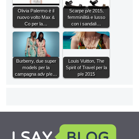
Olivia Palermo è il
Scarpe p/e 2015,
nuovo volto Max &
femminilità e lusso
Co per la…
con i sandali…
Burberry, due super
Louis Vuitton, The
models per la
Spirit of Travel per la
campagna adv p/e…
p/e 2015