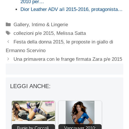
2010 per…
Dior Leather ADV a/i 2015-2016, protagonista…
Categorie
Gallery
,
Intimo & Lingerie
Tag
collezioni p/e 2015
,
Melissa Satta
Festa della donna 2015, le proposte in giallo di
Ermanno Scervino
Una primavera con le frange firmata Zara p/e 2015
LEGGI ANCHE:
Bugie by Coccoli,
Vancouver 2010: