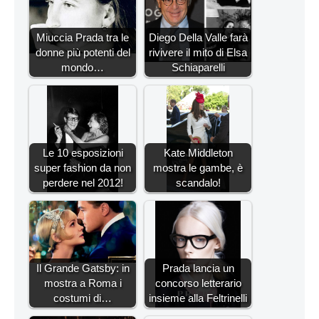
Miuccia Prada tra le
Diego Della Valle farà
donne più potenti del
rivivere il mito di Elsa
mondo…
Schiaparelli
Le 10 esposizioni
Kate Middleton
super fashion da non
mostra le gambe, è
perdere nel 2012!
scandalo!
Il Grande Gatsby: in
Prada lancia un
mostra a Roma i
concorso letterario
costumi di…
insieme alla Feltrinelli