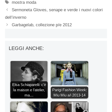
Tag
mostra moda
Sermoneta Gloves, senape e verde i nuovi colori
dell’inverno
Garbagelab, collezione p/e 2012
LEGGI ANCHE:
Elsa Schiaparelli: c’è
la maison e l’atelier,
Parigi Fashion Week:
ma…
Miu Miu a/i 2013-14