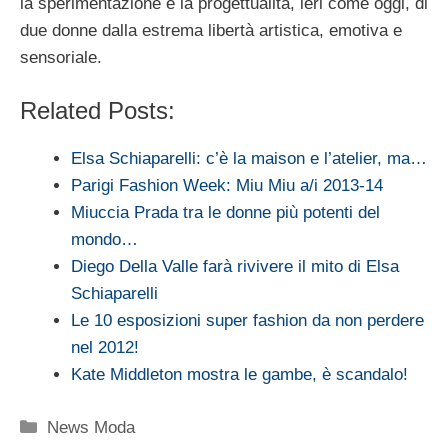
la sperimentazione e la progettualità, ieri come oggi, di
due donne dalla estrema libertà artistica, emotiva e
sensoriale.
Related Posts:
Elsa Schiaparelli: c’è la maison e l’atelier, ma…
Parigi Fashion Week: Miu Miu a/i 2013-14
Miuccia Prada tra le donne più potenti del
mondo…
Diego Della Valle farà rivivere il mito di Elsa
Schiaparelli
Le 10 esposizioni super fashion da non perdere
nel 2012!
Kate Middleton mostra le gambe, è scandalo!
Categorie
News Moda