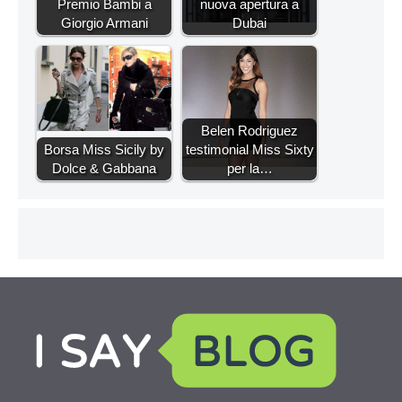
Premio Bambi a
nuova apertura a
Giorgio Armani
Dubai
Belen Rodriguez
Borsa Miss Sicily by
testimonial Miss Sixty
Dolce & Gabbana
per la…