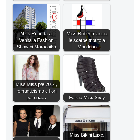
Miss Roberta al
Miss Roberta lancia
Venitalia Fashion
le scarpe tributo a
Show di Maracaibo
Mondrian
Miss Miss p/e 2014,
romanticismo e fiori
per una…
Felicia Miss Sixty
Miss Bikini Luxe,