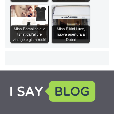
Miss Borsalino e le
Miss Bikini Luxe,
tshirt dall’allure
nuova apertura a
vintage e glam rock!
Dubai