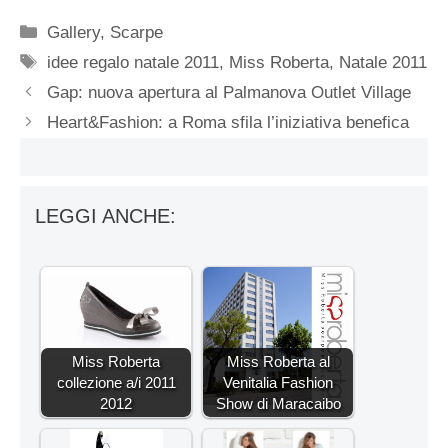
Categorie
Gallery
,
Scarpe
Tag
idee regalo natale 2011
,
Miss Roberta
,
Natale 2011
Gap: nuova apertura al Palmanova Outlet Village
Heart&Fashion: a Roma sfila l’iniziativa benefica
LEGGI ANCHE:
Miss Roberta
Miss Roberta al
collezione a/i 2011
Venitalia Fashion
2012
Show di Maracaibo