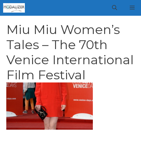
Vai
M
al
contenuto
Miu Miu Women’s
Tales – The 70th
Venice International
Film Festival