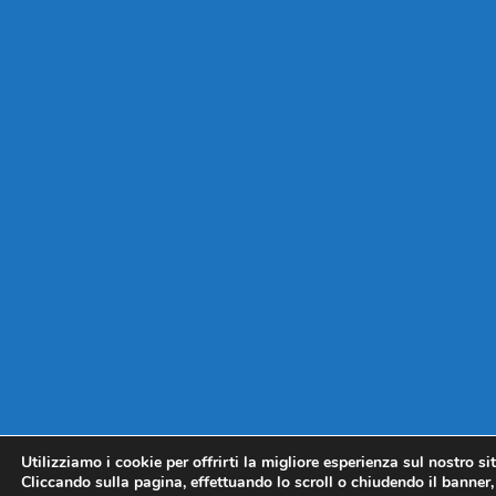
Utilizziamo i cookie per offrirti la migliore esperienza sul nostro si
Cliccando sulla pagina, effettuando lo scroll o chiudendo il banner, 