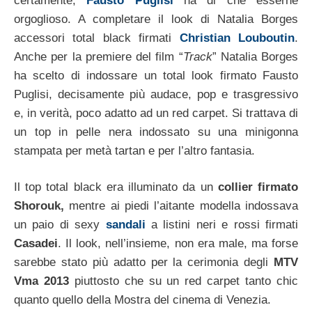
certamente,
Fausto Puglisi
ha di che esserne
orgoglioso. A completare il look di Natalia Borges
accessori total black firmati
Christian Louboutin
.
Anche per la premiere del film “
Track
” Natalia Borges
ha scelto di indossare un total look firmato Fausto
Puglisi, decisamente più audace, pop e trasgressivo
e, in verità, poco adatto ad un red carpet. Si trattava di
un top in pelle nera indossato su una minigonna
stampata per metà tartan e per l’altro fantasia.
Il top total black era illuminato da un
collier firmato
Shorouk,
mentre ai piedi l’aitante modella indossava
un paio di sexy
sandali
a listini neri e rossi firmati
Casadei
. Il look, nell’insieme, non era male, ma forse
sarebbe stato più adatto per la cerimonia degli
MTV
Vma 2013
piuttosto che su un red carpet tanto chic
quanto quello della Mostra del cinema di Venezia.