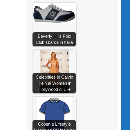
Beverly Hills Polo
Club sbarca in Italia
Celebrities in Calvin
Klein al Women in
Hollywood di Elle
Copen e Lifestyle