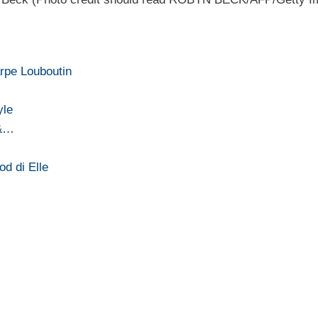
arpe Louboutin
yle
 &…
od di Elle