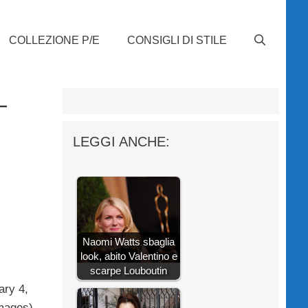
COLLEZIONE P/E
CONSIGLI DI STILE
-
LEGGI ANCHE:
Naomi Watts sbaglia
look, abito Valentino e
scarpe Louboutin
ary 4,
mages)