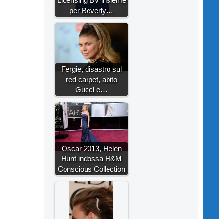
Licensing BV insieme
per Beverly…
Fergie, disastro sul
red carpet, abito
Gucci e…
Oscar 2013, Helen
Hunt indossa H&M
Conscious Collection