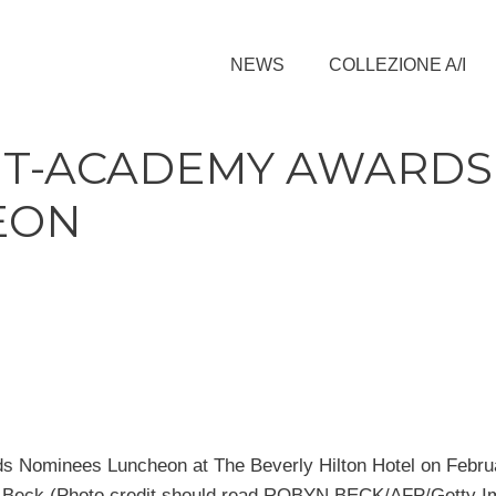
NEWS
COLLEZIONE A/I
T-ACADEMY AWARDS
EON
s Nominees Luncheon at The Beverly Hilton Hotel on Febru
yn Beck (Photo credit should read ROBYN BECK/AFP/Getty I