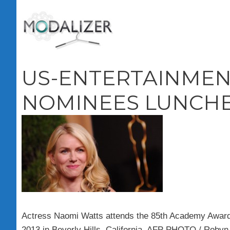
Vai
al
contenuto
US-ENTERTAINMEN
NOMINEES LUNCH
Actress Naomi Watts attends the 85th Academy Award
2013 in Beverly Hills, California. AFP PHOTO / Rob