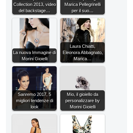
Collection 2013, video
Marica Pellegrinelli
del backstage…
per il suo…
Laura Chiatti,
La nuova Immagine di
Eleonora Abbagnato,
Morini Gioielli
Marica…
Sanremo 2017, 5
Mio, il gioiello da
migliori tendenze di
personalizzare by
look
Morini Gioielli