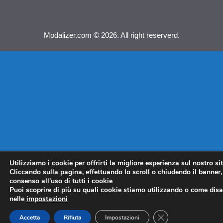
Modalizer.com © 2026. All right reserverd.
Utilizziamo i cookie per offrirti la migliore esperienza sul nostro si
Cliccando sulla pagina, effettuando lo scroll o chiudendo il banner, 
consenso all’uso di tutti i cookie
Puoi scoprire di più su quali cookie stiamo utilizzando o come disat
nelle
impostazioni
CLOSE GDPR COO
Accetta
Rifiuta
Impostazioni