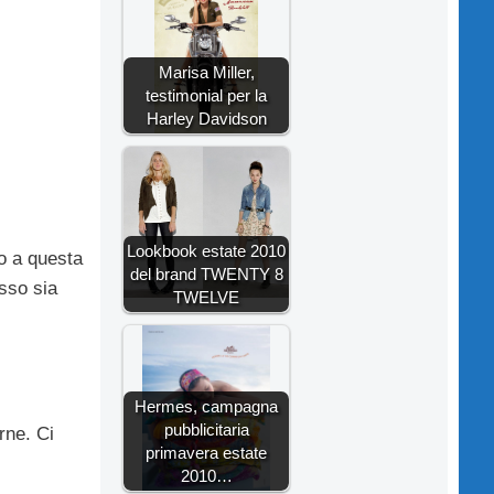
Marisa Miller,
testimonial per la
Harley Davidson
Lookbook estate 2010
o a questa
del brand TWENTY 8
esso sia
TWELVE
Hermes, campagna
pubblicitaria
rne. Ci
primavera estate
2010…