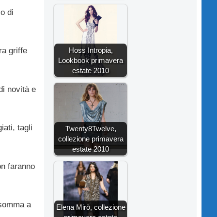
o di
Hoss Intropia,
ra griffe
Lookbook primavera
estate 2010
di novità e
ati, tagli
Twenty8Twelve,
collezione primavera
estate 2010
non faranno
insomma a
Elena Mirò, collezione