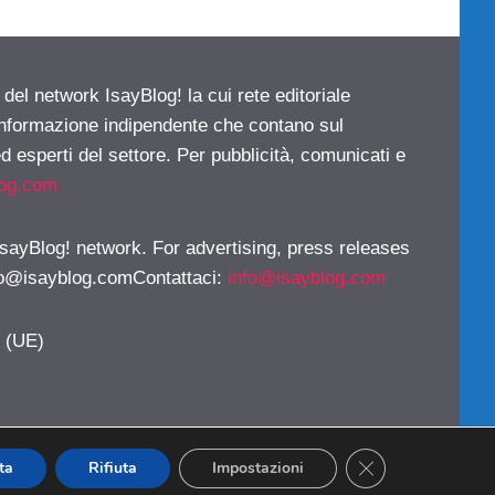
 del network IsayBlog! la cui rete editoriale
 informazione indipendente che contano sul
d esperti del settore. Per pubblicità, comunicati e
log.com
 IsayBlog! network. For advertising, press releases
fo@isayblog.comContattaci
:
info@isayblog.com
y (UE)
CLOSE GDPR CO
ta
Rifiuta
Impostazioni