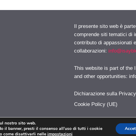
Il presente sito web è parte
comprende siti tematici di
contributo di appassionati e
collaborazioni:
info@isayb
This website is part of the
and other opportunities:
in
Dichiarazione sulla Privac
Cookie Policy (UE)
sul nostro sito web.
 il banner, presti il consenso all’uso di tutti i cookie
Accet
Modalizer.com © 2026. All right reserverd.
o come disattivarli nelle
impostazioni