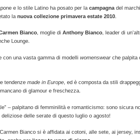
pone e lo stile Latino ha posato per la
campagna
del marchi
etato la
nuova collezione primavera estate 2010
.
Carmen Bianco
, moglie di
Anthony Bianco
, leader di un’alt
anche Lounge.
one con una vasta gamma di modelli
womenswear
che palpita 
ime tendenze
made in Europe
, ed è composta da stili drappeggi
n mancano di glamour e freschezza.
oreale” – palpitano di femminilità e romanticismo: sono sicura 
 deliziose delle serate di questo luglio o agosto!
Carmen Bianco si è affidata ai cotoni, alle sete, ai jersey, 