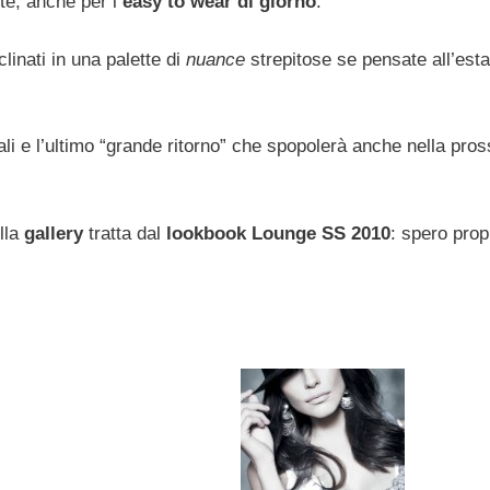
tte, anche per l
‘easy to wear di giorno
.
linati in una palette di
nuance
strepitose se pensate all’esta
suali e l’ultimo “grande ritorno” che spopolerà anche nella pro
lla
gallery
tratta dal
lookbook Lounge SS 2010
: spero prop