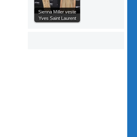
Sienna Miller veste
Yves Saint Laurent