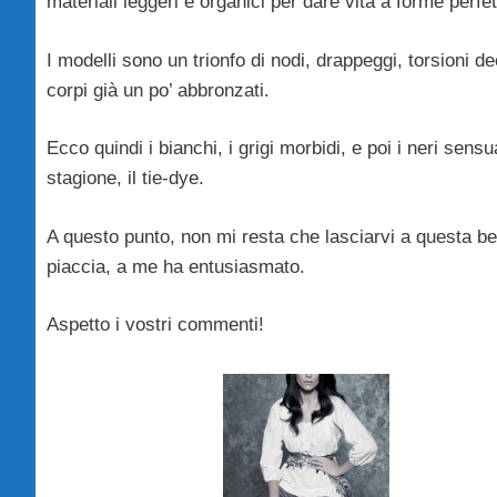
materiali leggeri e organici per dare vita a forme perfe
I modelli sono un trionfo di nodi, drappeggi, torsioni dec
corpi già un po’ abbronzati.
Ecco quindi i bianchi, i grigi morbidi, e poi i neri sen
stagione, il tie-dye.
A questo punto, non mi resta che lasciarvi a questa be
piaccia, a me ha entusiasmato.
Aspetto i vostri commenti!