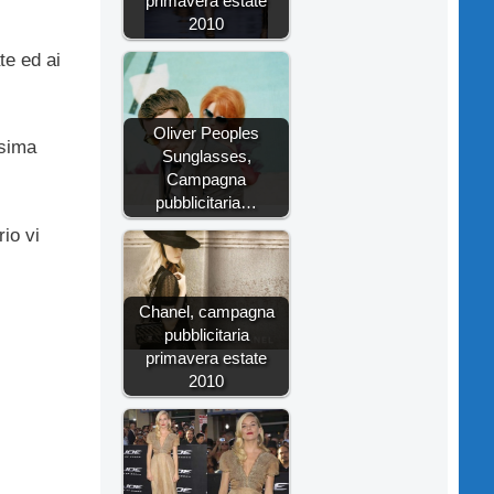
primavera estate
2010
te ed ai
Oliver Peoples
ssima
Sunglasses,
Campagna
pubblicitaria…
rio vi
Chanel, campagna
pubblicitaria
primavera estate
2010