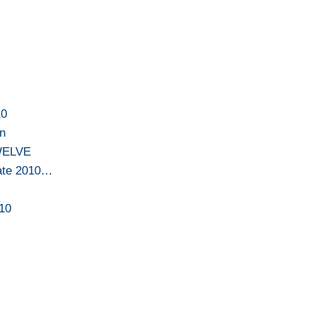
10
on
TWELVE
tate 2010…
010