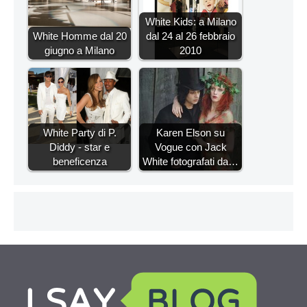
White Kids: a Milano
White Homme dal 20
dal 24 al 26 febbraio
giugno a Milano
2010
White Party di P.
Karen Elson su
Diddy - star e
Vogue con Jack
beneficenza
White fotografati da…