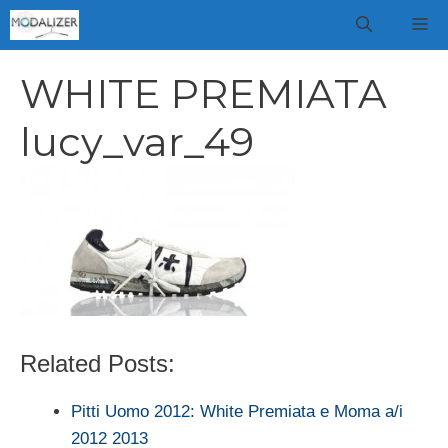
Vai
M
al
contenuto
WHITE PREMIATA
lucy_var_49
Related Posts:
Pitti Uomo 2012: White Premiata e Moma a/i
2012 2013