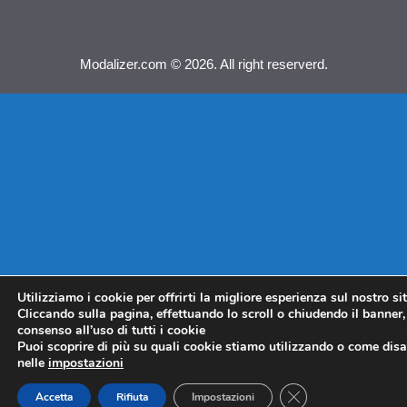
Modalizer.com © 2026. All right reserverd.
Utilizziamo i cookie per offrirti la migliore esperienza sul nostro si
Cliccando sulla pagina, effettuando lo scroll o chiudendo il banner, 
consenso all’uso di tutti i cookie
Puoi scoprire di più su quali cookie stiamo utilizzando o come disat
nelle
impostazioni
CLOSE GDPR COO
Accetta
Rifiuta
Impostazioni