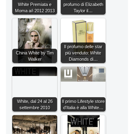
White Premiata e
profumo di Elizabeth
Moma a/i 2012 2013
Taylor il…
Il profumo delle star
China White by Tim
più venduto: White
Walker
Diamonds di…
White, dal 24 al 26
Il primo Lifestyle store
settembre 2010
d'Italia è alla White…