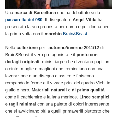
Una
marca di Barcellona
che ha debuttato sulla
passarella del 080
. Il disegnatore
Angel Vild
a
ha
presentato la sua proposta per uomo e per donna per
la prima volta con il
marchio
Brain&Beast
.
Nella
collezione
per l’
autunno/inverno 2011/12
di
Brain&Beast il vero protagonista è il
punto con
dettagli originali
: minisciarpe che diventano papillon
o cinte, maglie e maglioni che cominciano con una
lavorazione e un disegno classico e finiscono
rompendo le forme e il vivace print del quadro Vichi in
giallo e nero.
Materiali naturali e di prima qualitá
come il cachiemire e la lana merinos.
Linee semplici
e tagli minimal
con una palette di colori interessante
che si avvicinano più a quelli primaverili piuttosto che