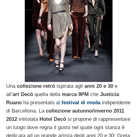
Una
collezione retrò
ispirata agli
anni 20 e 30
e
all’
art Decò
quella della
marca 9PM
che
Justicia
Ruano
ha presentato
al
festival di moda
indipendente
di Barcellona. La
collezione autunno/inverno 2011
2012
intitolata
Hotel Decò
si propone di rappresentare
un luogo dove regna il gusto nel quale ogni stanza è
dedicata ad un grande artista degli anni 20 e 30: Greta