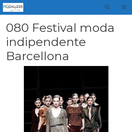
Vai
M
al
contenuto
080 Festival moda
indipendente
Barcellona