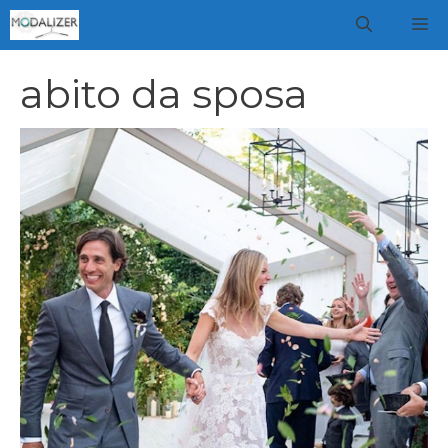
Vai
M
al
contenuto
abito da sposa