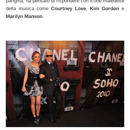
parigina, ha pensato di rispondere con icone maledette
della musica come
Courtney Love
,
Kim Gordon
e
Marilyn Manson
.