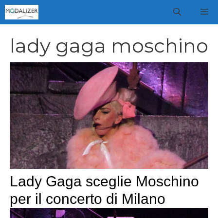
Vai
M
al
contenuto
lady gaga moschino
Lady Gaga sceglie Moschino
per il concerto di Milano