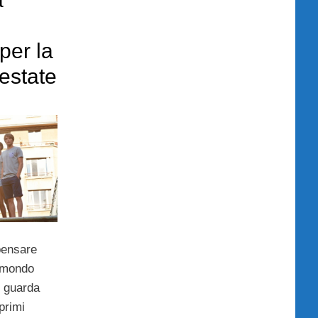
per la
estate
pensare
l mondo
i guarda
primi