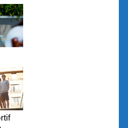
tif
a