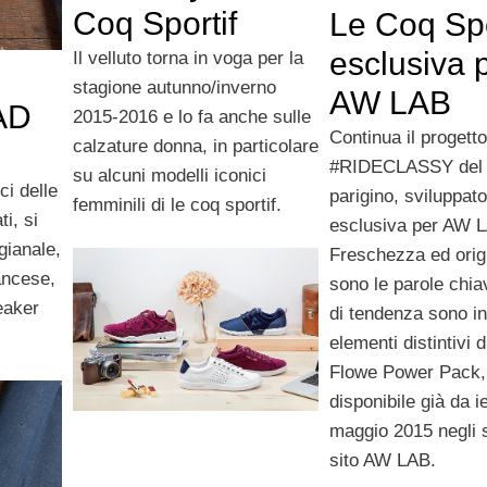
Coq Sportif
Le Coq Spo
esclusiva 
Il velluto torna in voga per la
stagione autunno/inverno
AW LAB
AD
2015-2016 e lo fa anche sulle
Continua il progetto
calzature donna, in particolare
#RIDECLASSY del 
su alcuni modelli iconici
ci delle
parigino, sviluppato
femminili di le coq sportif.
i, si
esclusiva per AW 
gianale,
Freschezza ed origi
ancese,
sono le parole chia
eaker
di tendenza sono in
elementi distintivi 
Flowe Power Pack,
disponibile già da i
maggio 2015 negli s
sito AW LAB.