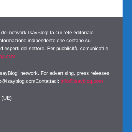
 del network IsayBlog! la cui rete editoriale
 informazione indipendente che contano sul
d esperti del settore. Per pubblicità, comunicati e
log.com
 IsayBlog! network. For advertising, press releases
fo@isayblog.comContattaci
:
info@isayblog.com
y (UE)