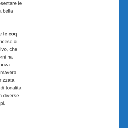
esentare le
a bella
he
le coq
ancese di
ivo, che
orni ha
nuova
rimavera
rizzata
di tonalità
in diverse
pi.