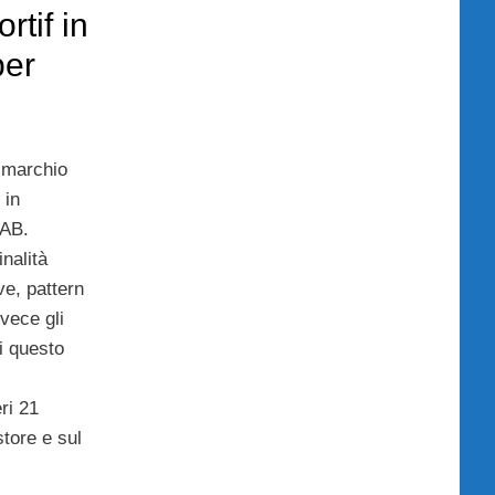
rtif in
per
marchio
 in
LAB.
nalità
ve, pattern
vece gli
di questo
eri 21
tore e sul