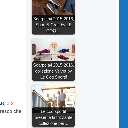
Scarpe a/i 2015-2016,
Sport & Craft by LE
COQ…
Scarpe a/i 2015-2016,
collezione Velvet by
Le Coq Sportif
AB
, a 3
fresco che
Le coq sportif
presenta la frizzante
collezione per…