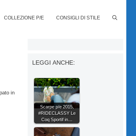
COLLEZIONE P/E
CONSIGLI DI STILE
LEGGI ANCHE:
pato in
Scarpe p/e 2015,
#RIDECLASSY Le
Coq Sportif in…