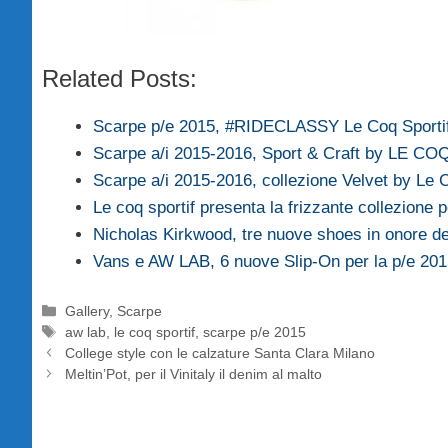
Related Posts:
Scarpe p/e 2015, #RIDECLASSY Le Coq Sporti
Scarpe a/i 2015-2016, Sport & Craft by LE C
Scarpe a/i 2015-2016, collezione Velvet by Le C
Le coq sportif presenta la frizzante collezione
Nicholas Kirkwood, tre nuove shoes in onore d
Vans e AW LAB, 6 nuove Slip-On per la p/e 20
Categorie
Gallery
,
Scarpe
Tag
aw lab
,
le coq sportif
,
scarpe p/e 2015
College style con le calzature Santa Clara Milano
Meltin’Pot, per il Vinitaly il denim al malto