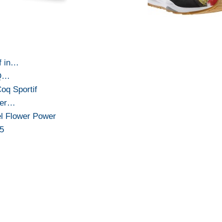
f in…
OQ…
oq Sportif
 per…
el Flower Power
15