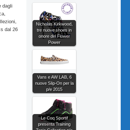
 dagli
ca,
llezioni,
Nicholas Kirkwood,
cs dal 26
tre nuove shoes in
onore del Flower
Power
Vans e AW LAB, 6
nuove Slip-On per la
p/e 2015
Le Coq Sportif
presenta Training