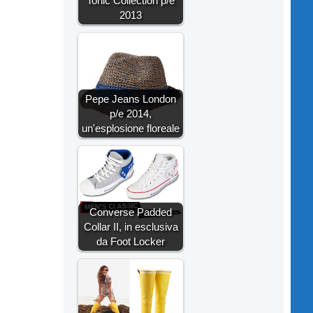
Tonic Collection p/e
2013
Pepe Jeans London
p/e 2014,
un'esplosione floreale
Converse Padded
Collar II, in esclusiva
da Foot Locker