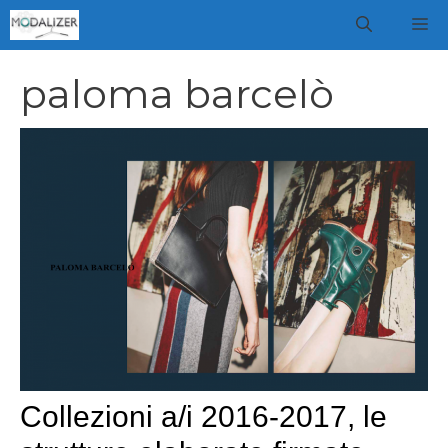
Vai
M
al
contenuto
paloma barcelò
Collezioni a/i 2016-2017, le