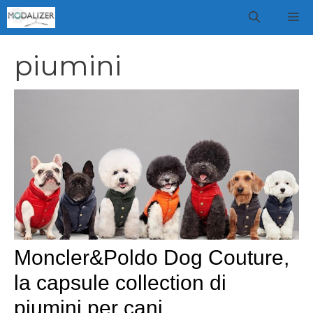
Vai
M
al
contenuto
piumini
Moncler&Poldo Dog Couture,
la capsule collection di
piumini per cani