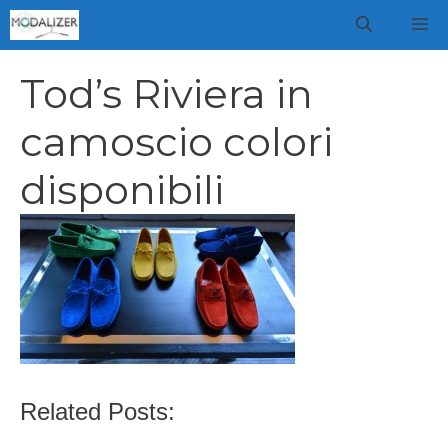
Vai
M
al
contenuto
Tod’s Riviera in
camoscio colori
disponibili
Related Posts: