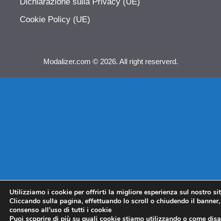
Dichiarazione sulla Privacy (UE)
Cookie Policy (UE)
Modalizer.com © 2026. All right reserverd.
Utilizziamo i cookie per offrirti la migliore esperienza sul nostro si
Cliccando sulla pagina, effettuando lo scroll o chiudendo il banner, 
consenso all’uso di tutti i cookie
Puoi scoprire di più su quali cookie stiamo utilizzando o come disat