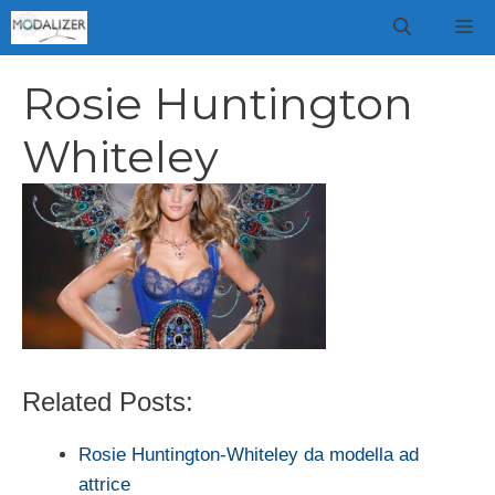
Vai
M
al
contenuto
Rosie Huntington
Whiteley
Related Posts:
Rosie Huntington-Whiteley da modella ad
attrice